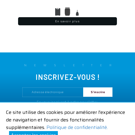
En savoir plus
NEWSLETTER
INSCRIVEZ-VOUS !
En vous inscrivant à notre newsletter,
vous acceptez notre
Politique de confidentialité.
Ce site utilise des cookies pour améliorer l'expérience
Mentions légales
CGV
Contactez-nous
de navigation et fournir des fonctionnalités
|
|
supplémentaires.
Politique de confidentialité.