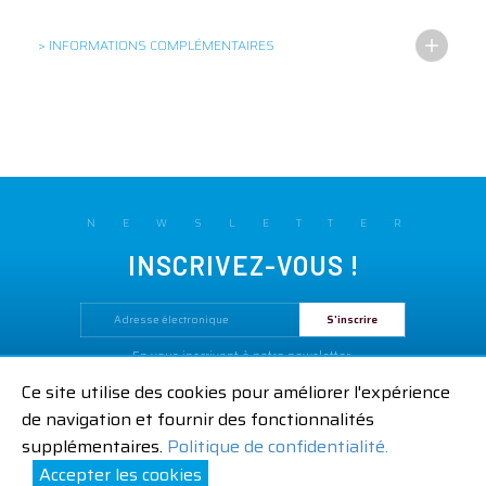
> INFORMATIONS COMPLÉMENTAIRES
NEWSLETTER
INSCRIVEZ-VOUS !
En vous inscrivant à notre newsletter,
vous acceptez notre
Politique de confidentialité.
Ce site utilise des cookies pour améliorer l'expérience
Mentions légales
CGV
Contactez-nous
de navigation et fournir des fonctionnalités
|
|
supplémentaires.
Politique de confidentialité.
Accepter les cookies