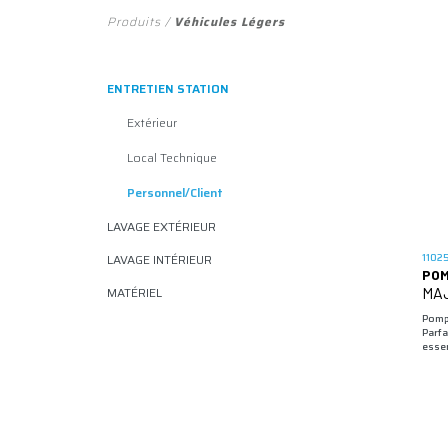
Produits
/
Véhicules Légers
ENTRETIEN STATION
Extérieur
Local Technique
Personnel/client
LAVAGE EXTÉRIEUR
LAVAGE INTÉRIEUR
1102
POM
MATÉRIEL
MAJ
Pompe
Parfa
essen