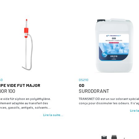
50
05210
PE VIDE FUT MAJOR
OD
OR 100
SURODORANT
 vide fût siphon en polyéthylène.
TRANSNET OD est un sur odorant spécia
itement adaptée au transfert des
conçu pour dissimuler les odeurs. Il s’a
ces, gasoils, antigels, solvants…
Lire la
Lire la suite...