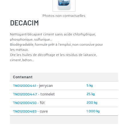
Photos non contractuelles
DECACIM
Nettoyant/décapant ciment sans acide chlorhydrique,
phosphorique, sulfurique…
Biodégradable, formule prêt à l’emploi, non corrosive pour
les métaux.
Ote les huiles de décoffrage et les résidus de laitance,
ciment, béton…
Contenant
5 kg
TN012000441 -
jerrycan
25 kg
TN012000447 -
tonnelet
200 kg
TN012000450 -
fût
1 000 kg
TN012000483 -
cuve